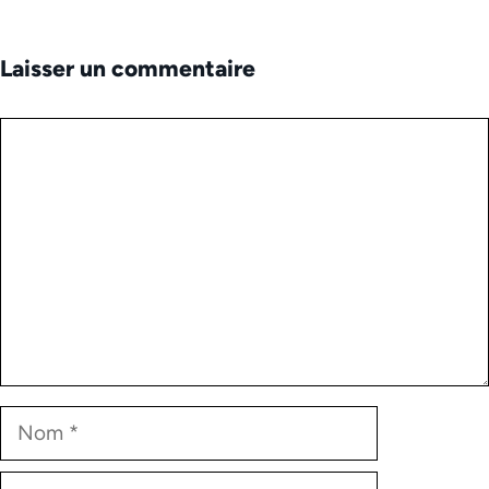
Laisser un commentaire
Commentaire
Nom
E-