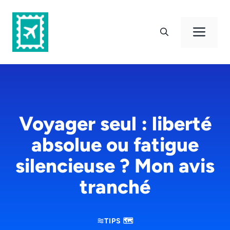
Aller
au
Men
contenu
Voyager seul : liberté
absolue ou fatigue
silencieuse ? Mon avis
tranché
TIPS 🗺